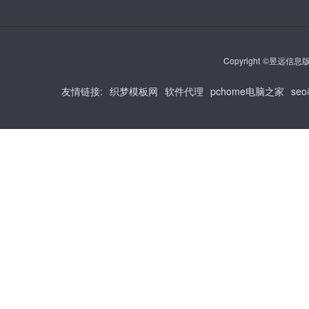
Copyright ©昱远信息版权
友情链接
:
织梦模板网
软件代理
pchome电脑之家
se