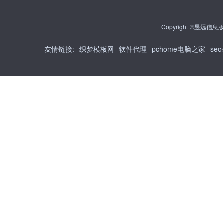
Copyright ©昱远信息版权
友情链接
:
织梦模板网
软件代理
pchome电脑之家
se