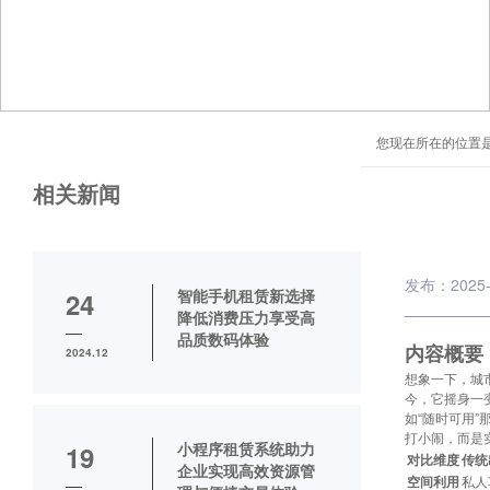
您现在所在的位置
相关新闻
发布：2025-
智能手机租赁新选择
24
降低消费压力享受高
品质数码体验
内容概要
2024.12
想象一下，城
今，它摇身一
如“随时可用
打小闹，而是
小程序租赁系统助力
19
对比维度
传统
企业实现高效资源管
空间利用
私人