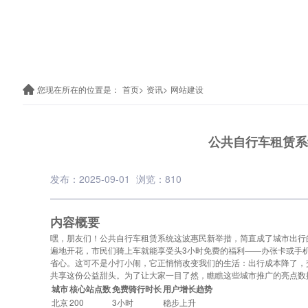
您现在所在的位置是：
首页>
资讯>
网站建设
公共自行车租赁系
发布：2025-09-01
浏览：810
内容概要
嘿，朋友们！公共自行车租赁系统这波惠民新举措，简直成了城市出行
遍地开花，市民们骑上车就能享受头3小时免费的福利——办张卡或手
省心。这可不是小打小闹，它正悄悄改变我们的生活：出行成本降了，
共享这份公益甜头。为了让大家一目了然，瞧瞧这些城市推广的亮点数
城市
核心站点数
免费骑行时长
用户增长趋势
北京
200
3小时
稳步上升