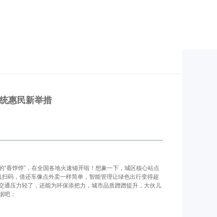
统惠民新举措
的“香饽饽”，在全国各地火速铺开啦！想象一下，城区核心站点
机扫码，借还车像点外卖一样简单，智能管理让绿色出行变得超
交通压力轻了，还能为环保添把力，城市品质蹭蹭提升，大伙儿
据吧：