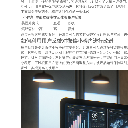
另一个值得一提的是“蚂蚁森林”，它通过互动设计吸引了大量用户参
动性，让用户在环保中感受到乐趣。这种设计思路有效提高了用户粘性
下面是关于这两个小程序设计优点的一些比较：
小程序
界面友好性
交互体验
用户反馈
美团外卖
高
直观
积极
蚂蚁森林
中高
高
很好
通过分析这些成功案例，开发者可以借鉴其优秀的设计理念与实践，进
如何利用用户反馈对微信小程序进行改进
用户反馈是提升微信小程序的重要钥匙。开发者可以通过多种渠道收集
式。这些反馈可以帮助识别小程序中存在的问题或不足之处。例如，如
环节。针对负面反馈，及时进行功能调整或界面改进，还能向用户展示
小程序，可以根据用户需求的变化不断调整方向，使产品始终保持吸引
黏性，实现更高的使用率。