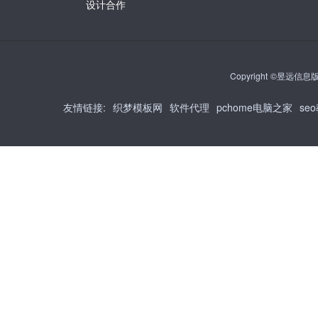
设计合作
Copyright ©昱远信息版权
友情链接
:
织梦模板网
软件代理
pchome电脑之家
se